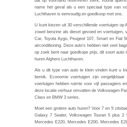
dat op voorhand reserveren sterk, vooral tijde
name het geval als u een speciaal type van voe
Luchthaven is eenvoudig en goedkoop met ons.
U kunt kiezen uit 30 verschillende voertuigen op
zowel benzine als diesel gevoed en voertuigen, v
Car, Toyota Aygo, Peugeot 107, Smart en Fiat 5
airconditioning. Deze auto's hebben niet veel ba
op zoek bent naar goedkope prijs, dit soort auto i
huren Alghero Luchthaven.
Als u dit type van auto te klein vinden kunt u 
bereik. Economie voertuigen zijn vergelijkba
voertuigen hebben ruimte voor vijf passagiers e
deze locatie verhuur omvatten de Volkswagen Pa
Class en BMW 3 series.
Moet een grotere auto huren? Voor 7 en 9 zitsb
Galaxy 7 Seater, Volkswagen Touran 5 plus 2 S
Mercedes E220, Mercedes E200, Mercedes E20