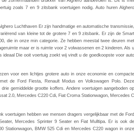
ns de zomermaanden drukker van Alghero aanbevolen is. Dit is me
rtuig zoals 7 en 9 zitsbank voertuigen nodig. Auto huren Algher
 Alghero Luchthaven Er zijn handmatige en automatische transmissie
ariërend van kleine tot de grotere 7 en 9 zitsbank. Er zijn de Smar
00, die in onze min categorie. Ze hebben meestal twee deuren me
gageruimte maar er is ruimte voor 2 volwassenen en 2 kinderen. Als 
s ideaal Die ooit voertuig zoekt wij vindt u de goedkoopste voor aut
kiezen voor een lichtjes grotere auto in onze economie en compact
ar met de Ford Fiesta, Renault Modus en Volkswagen Polo. Dez
n drie gemiddelde grootte koffers. Andere voertuigen aangeboden o
ssat 2.0, Mercedes C220 Cdi, Fiat Croma Stationwagon, Mercedes 
ank voertuigen hebben we mensen dragers vergelijkbaar met de For
eater, Mercedes Sprinter 9 Seater en Fiat Mulltipa. Er is ook d
0 Stationwagon, BMW 525 Cdi en Mercedes C220 wagon in onz