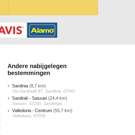
Andere nabijgelegen
bestemmingen
Sardinia
(8,7 km)
Via Garibaldi 87, Sardinia, 07041
Sardinië - Sassari
(24,4 km)
t
Sassari, 07100, Sardenga
r
Valledoria - Centrum
(55,7 km)
t
Valledoria, 07039
n
t