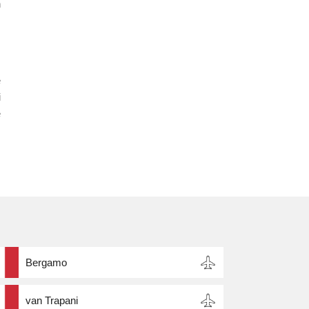
n
e
i
e
Bergamo
van Trapani