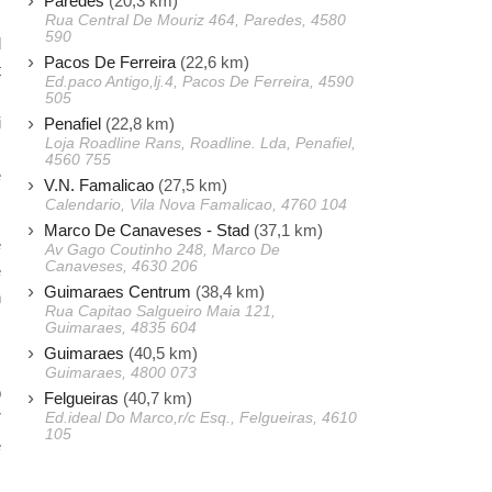
Paredes
(20,3 km)
Rua Central De Mouriz 464, Paredes, 4580
590
l
Pacos De Ferreira
(22,6 km)
t
Ed.paco Antigo,lj.4, Pacos De Ferreira, 4590
.
505
i
Penafiel
(22,8 km)
Loja Roadline Rans, Roadline. Lda, Penafiel,
.
4560 755
e
V.N. Famalicao
(27,5 km)
Calendario, Vila Nova Famalicao, 4760 104
Marco De Canaveses - Stad
(37,1 km)
e
Av Gago Coutinho 248, Marco De
Canaveses, 4630 206
e
Guimaraes Centrum
(38,4 km)
n
Rua Capitao Salgueiro Maia 121,
,
Guimaraes, 4835 604
Guimaraes
(40,5 km)
Guimaraes, 4800 073
p
Felgueiras
(40,7 km)
Ed.ideal Do Marco,r/c Esq., Felgueiras, 4610
7
105
e