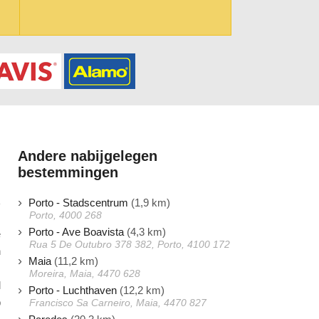
Andere nabijgelegen
bestemmingen
Porto - Stadscentrum
(1,9 km)
Porto, 4000 268
Porto - Ave Boavista
(4,3 km)
e
Rua 5 De Outubro 378 382, Porto, 4100 172
n
Maia
(11,2 km)
s
Moreira, Maia, 4470 628
l
Porto - Luchthaven
(12,2 km)
p
Francisco Sa Carneiro, Maia, 4470 827