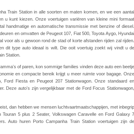
ha Train Station in alle soorten en maten komen, en we een aanta
n u kunt kiezen. Onze voertuigen variëren van kleine mini formaa
al handmatige en automatische transmissie met benzine of diesel
e deuren en omvatten de Peugeot 107, Fiat 500, Toyota Aygo, Hyunda
l voor als u gewoon rond de stad of korte afstanden rijden zal rijden
 dit type auto ideaal is wilt. Die ooit voertuig zoekt wij vindt u d
n Station.
ogramma's of paren, kon sommige families vinden deze auto een beetj
economie en compacte bereik krijgt u meer ruimte voor bagage. Onz
, Ford Fiesta en Peugeot 207 Stationwagon. Onze standaard e
oter. Deze auto's zijn vergelijkbaar met de Ford Focus Stationwagon
 reist, dan hebben we mensen luchtvaartmaatschappijen, met inbegri
 Touran 5 plus 2 Seater, Volkswagen Caravelle en Ford Galaxy 
s. Auto huren Porto Campanha Train Station voertuigen zijn d