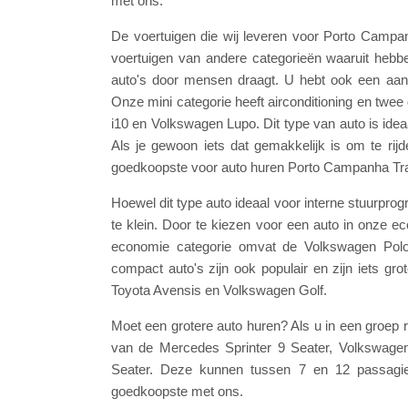
met ons.
De voertuigen die wij leveren voor Porto Campan
voertuigen van andere categorieën waaruit hebbe
auto's door mensen draagt. U hebt ook een aant
Onze mini categorie heeft airconditioning en twe
i10 en Volkswagen Lupo. Dit type van auto is ideaa
Als je gewoon iets dat gemakkelijk is om te rijden
goedkoopste voor auto huren Porto Campanha Trai
Hoewel dit type auto ideaal voor interne stuurpr
te klein. Door te kiezen voor een auto in onze 
economie categorie omvat de Volkswagen Polo
compact auto's zijn ook populair en zijn iets gr
Toyota Avensis en Volkswagen Golf.
Moet een grotere auto huren? Als u in een groep
van de Mercedes Sprinter 9 Seater, Volkswagen
Seater. Deze kunnen tussen 7 en 12 passagier
goedkoopste met ons.