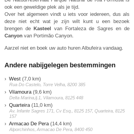
ook een geweldige plek als je tijd.
Over het algemeen vindt u iets voor iedereen, dus als
deze niet echt wat je zijn wilt kunt u een bezoek
brengen de
Kasteel
van Fortaleza de Sagres en de
Canyon
van Portimão Canyon.
Aarzel niet en boek uw auto huren Albufeira vandaag.
Andere nabijgelegen bestemmingen
West
(7,0 km)
Rua Do Castelo, Torre Velha, 8200 385
Vilamoura
(9,6 km)
Delta Marina,lj.1, Vilamoura, 8125 448
Quarteira
(11,0 km)
Av. Infante Sagres 171, Cv Esq., 8125 157, Quarteira, 8125
157
Armacao De Pera
(14,4 km)
Alporchinhos, Armacao De Pera, 8400 450